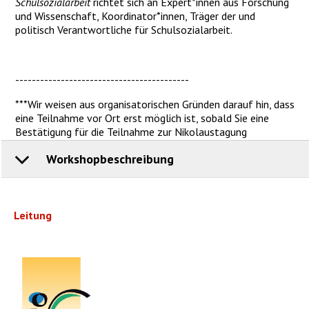
Schulsozialarbeit
richtet sich an Expert*innen aus Forschung
und Wissenschaft, Koordinator*innen, Träger der und
politisch Verantwortliche für Schulsozialarbeit.
------------------------------------------
***Wir weisen aus organisatorischen Gründen darauf hin, dass
eine Teilnahme vor Ort erst möglich ist, sobald Sie eine
Bestätigung für die Teilnahme zur Nikolaustagung
erhalten.***
Workshopbeschreibung
Zwei Fachvorträge am 7. Dezember stellen die
Themenkomplexe Armut und Klassismus in den Kontext von
Leitung
Schulsozialarbeit.
- Dr. Irina Volf, Institut für Sozialpädagogik und
Sozialarbeit (ISS)
referiert das mehrdimensionale
Armutskonzept der Langzeitstudie des ISS über Armut im
Lebensverlauf und zieht Schlüsse für die Schulsozialarbeit.
Dabei fragt Sie danach, ob es einen bestimmten Zeitpunkt