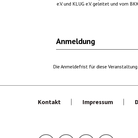
e.V. und KLUG e.V. geleitet und vom BKK
Anmeldung
Die Anmeldefrist für diese Veranstaltung
Hauptnavigation
Kontakt
Impressum
D